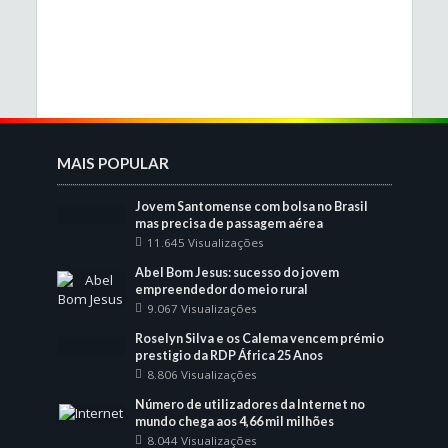
MAIS POPULAR
Jovem Santomense com bolsa no Brasil
mas precisa de passagem aérea
11.645 Visualizações
Abel Bom Jesus: sucesso do jovem
empreendedor do meio rural
9.067 Visualizações
Roselyn Silva e os Calema vencem prémio
prestigio da RDP África 25 Anos
8.806 Visualizações
Número de utilizadores da Internet no
mundo chega aos 4,66 mil milhões
8.044 Visualizações