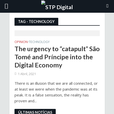
TAG - TECHNOLOGY
OPINION
TECHNOLOGY
•
The urgency to “catapult” São
Tomé and Príncipe into the
Digital Economy
1 Abril, 2021
There is an illusion that we are all connected, or
at least we were when the pandemic was at its
peak. It is a false sensation, the reality has
proven and...
ÚLTIMAS NOTÍCIAS