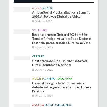
ÁFRICA
•
MUNDO
African Social Media Influencers Summit
2026: A Nova Voz Digital de África
9 Maio, 2026
SOCIEDADE
Recenseamento Eleitoral 2026 em São
Tomé e Príncipe: Atualização de Dados é
Essencial para Garantir o Direito ao Voto
30 Abril, 2026
CULTURA
Centenário de Alda Espírito Santo: Voz,
Luta e Identidade Nacional
30 Abril, 2026
ANÁLISE
•
OPINIÃO
•
PANORAMA
Desabafo de guia turístico reacende
debate sobre governação em São Tomé e
Príncipe
29 Abril, 2026
ANGOLA
•
LUSOFONIA
•
MUNDO