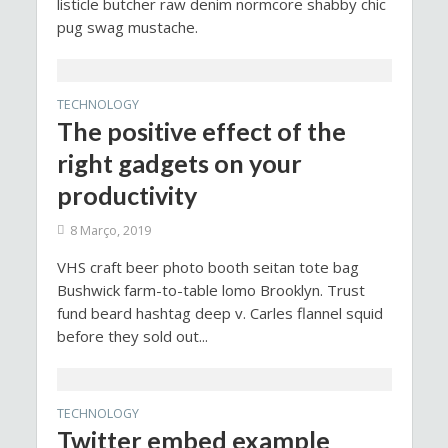
listicle butcher raw denim normcore shabby chic
pug swag mustache.
TECHNOLOGY
The positive effect of the
right gadgets on your
productivity
8 Março, 2019
VHS craft beer photo booth seitan tote bag
Bushwick farm-to-table lomo Brooklyn. Trust
fund beard hashtag deep v. Carles flannel squid
before they sold out...
TECHNOLOGY
Twitter embed example