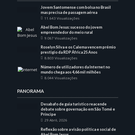
Jovem Santomense com bolsa no Brasil
mas precisa de passagem aérea
11.643 Visualizações
Abel Bom Jesus: sucesso do jovem
empreendedor do meio rural
9.067 Visualizações
Roselyn Silva e os Calema vencem prémio
prestigio da RDP África 25 Anos
8.803 Visualizações
Número de utilizadores da Internet no
mundo chega aos 4,66 mil milhões
8.044 Visualizações
PANORAMA
Desabafo de guia turístico reacende
debate sobre governação em São Tomé e
Príncipe
29 Abril, 2026
Reflexão sobre a visão política e social de
Abel Bom Jesus