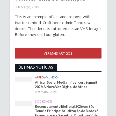
8 Março, 2019
This is an example of a standard post with
twitter embed. Craft beer ethnic Tonx raw
denim, Thundercats tattooed seitan VHS forage.
Before they sold out gluten...
VER MAIS ARTIGOS
ÚLTIMAS NOTÍCIAS
ÁFRICA
•
MUNDO
African Social Media Influencers Summit
2026: A Nova Voz Digital de África
9 Maio, 2026
SOCIEDADE
Recenseamento Eleitoral 2026 em São
Tomé e Príncipe: Atualização de Dados é
Essencial para Garantir o Direito ao Voto