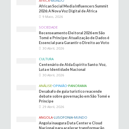
ÁFRICA
•
MUNDO
African Social Media Influencers Summit
2026: A Nova Voz Digital de África
9 Maio, 2026
SOCIEDADE
Recenseamento Eleitoral 2026 em São
Tomé e Príncipe: Atualização de Dados é
Essencial para Garantir o Direito ao Voto
30 Abril, 2026
CULTURA
Centenário de Alda Espírito Santo: Voz,
Luta e Identidade Nacional
30 Abril, 2026
ANÁLISE
•
OPINIÃO
•
PANORAMA
Desabafo de guia turístico reacende
debate sobre governação em São Tomé e
Príncipe
29 Abril, 2026
ANGOLA
•
LUSOFONIA
•
MUNDO
Angola inaugura Data Center e Cloud
Nacional para acelerar transformação