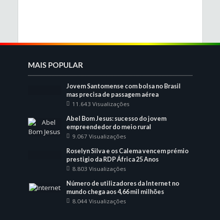
MAIS POPULAR
Jovem Santomense com bolsa no Brasil
mas precisa de passagem aérea
11.643 Visualizações
Abel Bom Jesus: sucesso do jovem
empreendedor do meio rural
9.067 Visualizações
Roselyn Silva e os Calema vencem prémio
prestigio da RDP África 25 Anos
8.803 Visualizações
Número de utilizadores da Internet no
mundo chega aos 4,66 mil milhões
8.044 Visualizações