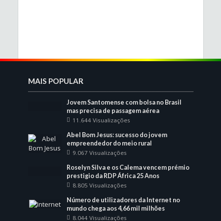
MAIS POPULAR
Jovem Santomense com bolsa no Brasil
mas precisa de passagem aérea
11.644 Visualizações
Abel Bom Jesus: sucesso do jovem
empreendedor do meio rural
9.067 Visualizações
Roselyn Silva e os Calema vencem prémio
prestigio da RDP África 25 Anos
8.805 Visualizações
Número de utilizadores da Internet no
mundo chega aos 4,66 mil milhões
8.044 Visualizações