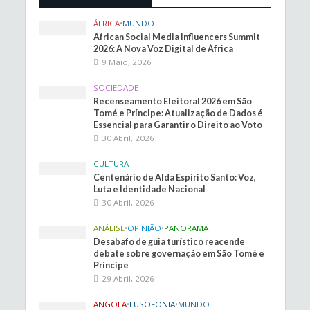
ÁFRICA
•
MUNDO
African Social Media Influencers Summit
2026: A Nova Voz Digital de África
9 Maio, 2026
SOCIEDADE
Recenseamento Eleitoral 2026 em São
Tomé e Príncipe: Atualização de Dados é
Essencial para Garantir o Direito ao Voto
30 Abril, 2026
CULTURA
Centenário de Alda Espírito Santo: Voz,
Luta e Identidade Nacional
30 Abril, 2026
ANÁLISE
•
OPINIÃO
•
PANORAMA
Desabafo de guia turístico reacende
debate sobre governação em São Tomé e
Príncipe
29 Abril, 2026
ANGOLA
•
LUSOFONIA
•
MUNDO