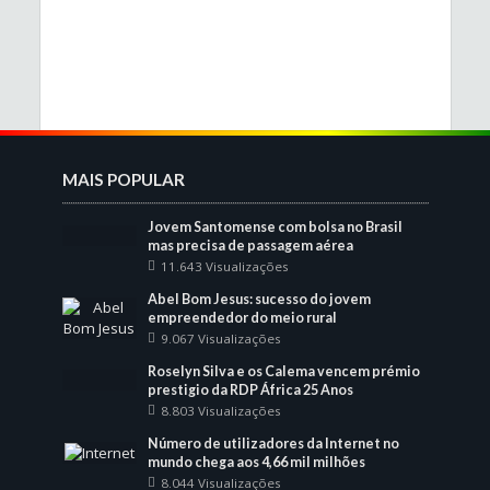
MAIS POPULAR
Jovem Santomense com bolsa no Brasil
mas precisa de passagem aérea
11.643 Visualizações
Abel Bom Jesus: sucesso do jovem
empreendedor do meio rural
9.067 Visualizações
Roselyn Silva e os Calema vencem prémio
prestigio da RDP África 25 Anos
8.803 Visualizações
Número de utilizadores da Internet no
mundo chega aos 4,66 mil milhões
8.044 Visualizações