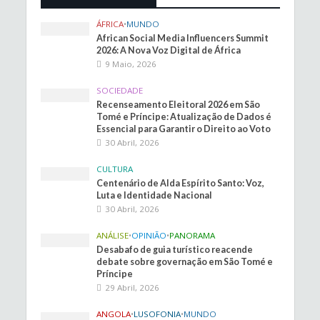
ÁFRICA
•
MUNDO
African Social Media Influencers Summit
2026: A Nova Voz Digital de África
9 Maio, 2026
SOCIEDADE
Recenseamento Eleitoral 2026 em São
Tomé e Príncipe: Atualização de Dados é
Essencial para Garantir o Direito ao Voto
30 Abril, 2026
CULTURA
Centenário de Alda Espírito Santo: Voz,
Luta e Identidade Nacional
30 Abril, 2026
ANÁLISE
•
OPINIÃO
•
PANORAMA
Desabafo de guia turístico reacende
debate sobre governação em São Tomé e
Príncipe
29 Abril, 2026
ANGOLA
•
LUSOFONIA
•
MUNDO