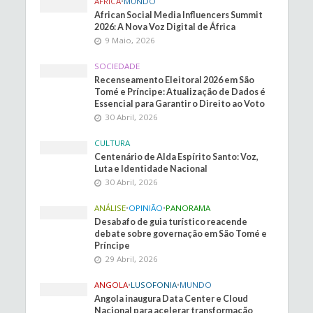
ÁFRICA
•
MUNDO
African Social Media Influencers Summit
2026: A Nova Voz Digital de África
9 Maio, 2026
SOCIEDADE
Recenseamento Eleitoral 2026 em São
Tomé e Príncipe: Atualização de Dados é
Essencial para Garantir o Direito ao Voto
30 Abril, 2026
CULTURA
Centenário de Alda Espírito Santo: Voz,
Luta e Identidade Nacional
30 Abril, 2026
ANÁLISE
•
OPINIÃO
•
PANORAMA
Desabafo de guia turístico reacende
debate sobre governação em São Tomé e
Príncipe
29 Abril, 2026
ANGOLA
•
LUSOFONIA
•
MUNDO
Angola inaugura Data Center e Cloud
Nacional para acelerar transformação