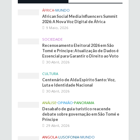
ÁFRICA
•
MUNDO
African Social Media Influencers Summit
2026: A Nova Voz Digital de África
9 Maio, 2026
SOCIEDADE
Recenseamento Eleitoral 2026 em São
Tomé e Príncipe: Atualização de Dados é
Essencial para Garantir o Direito ao Voto
30 Abril, 2026
CULTURA
Centenário de Alda Espírito Santo: Voz,
Luta e Identidade Nacional
30 Abril, 2026
ANÁLISE
•
OPINIÃO
•
PANORAMA
Desabafo de guia turístico reacende
debate sobre governação em São Tomé e
Príncipe
29 Abril, 2026
ANGOLA
•
LUSOFONIA
•
MUNDO