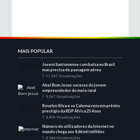
MAIS POPULAR
Jovem Santomense com bolsa no Brasil
mas precisa de passagem aérea
11.645 Visualizações
Abel Bom Jesus: sucesso do jovem
empreendedor do meio rural
9.067 Visualizações
Roselyn Silva e os Calema vencem prémio
prestigio da RDP África 25 Anos
8.805 Visualizações
Número de utilizadores da Internet no
mundo chega aos 4,66 mil milhões
8.044 Visualizações