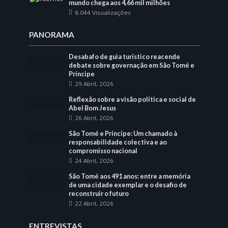
mundo chega aos 4,66 mil milhões
8.044 Visualizações
PANORAMA
Desabafo de guia turístico reacende
debate sobre governação em São Tomé e
Príncipe
29 Abril, 2026
Reflexão sobre a visão política e social de
Abel Bom Jesus
26 Abril, 2026
São Tomé e Príncipe: Um chamado à
responsabilidade colectiva e ao
compromisso nacional
24 Abril, 2026
São Tomé aos 491 anos: entre a memória
de uma cidade exemplar e o desafio de
reconstruir o futuro
22 Abril, 2026
ENTREVISTAS