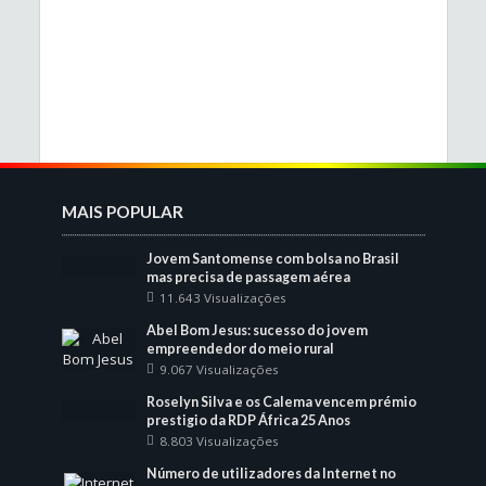
MAIS POPULAR
Jovem Santomense com bolsa no Brasil
mas precisa de passagem aérea
11.643 Visualizações
Abel Bom Jesus: sucesso do jovem
empreendedor do meio rural
9.067 Visualizações
Roselyn Silva e os Calema vencem prémio
prestigio da RDP África 25 Anos
8.803 Visualizações
Número de utilizadores da Internet no