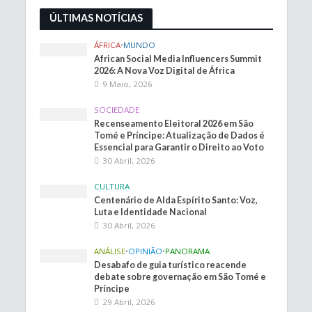
ÚLTIMAS NOTÍCIAS
ÁFRICA
•
MUNDO
African Social Media Influencers Summit
2026: A Nova Voz Digital de África
9 Maio, 2026
SOCIEDADE
Recenseamento Eleitoral 2026 em São
Tomé e Príncipe: Atualização de Dados é
Essencial para Garantir o Direito ao Voto
30 Abril, 2026
CULTURA
Centenário de Alda Espírito Santo: Voz,
Luta e Identidade Nacional
30 Abril, 2026
ANÁLISE
•
OPINIÃO
•
PANORAMA
Desabafo de guia turístico reacende
debate sobre governação em São Tomé e
Príncipe
29 Abril, 2026