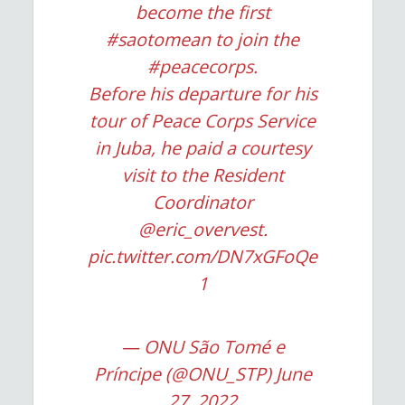
become the first
#saotomean
to join the
#peacecorps
.
Before his departure for his
tour of Peace Corps Service
in Juba, he paid a courtesy
visit to the Resident
Coordinator
@eric_overvest
.
pic.twitter.com/DN7xGFoQe
1
— ONU São Tomé e
Príncipe (@ONU_STP)
June
27, 2022