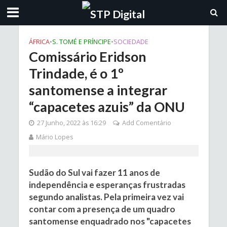
ÁFRICA
•
S. TOMÉ E PRÍNCIPE
•
SOCIEDADE
Comissário Eridson
Trindade, é o 1º
santomense a integrar
“capacetes azuis” da ONU
27 Junho, 2022 às 16:29
Add Comentário
Mário Lopes
Sudão do Sul vai fazer 11 anos de
independência e esperanças frustradas
segundo analistas. Pela primeira vez vai
contar com a presença de um quadro
santomense enquadrado nos "capacetes