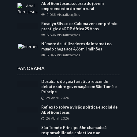
Abel Bom Jesus: sucesso do jovem
empreendedor do meio rural
9.068 Visualizações
Roselyn Silva e os Calema vencem prémio
prestigio da RDP África 25 Anos
8.806 Visualizações
Número de utilizadores da Internet no
mundo chega aos 4,66 mil milhões
8.045 Visualizações
PANORAMA
Desabafo de guia turístico reacende
debate sobre governação em São Tomé e
Príncipe
29 Abril, 2026
Reflexão sobre a visão política e social de
Abel Bom Jesus
26 Abril, 2026
São Tomé e Príncipe: Um chamado à
responsabilidade colectiva e ao