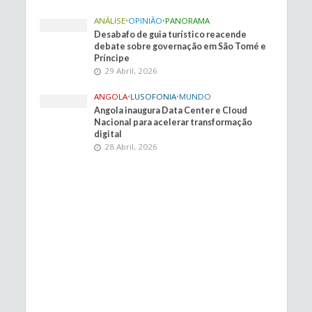
ANÁLISE
•
OPINIÃO
•
PANORAMA
Desabafo de guia turístico reacende
debate sobre governação em São Tomé e
Príncipe
29 Abril, 2026
ANGOLA
•
LUSOFONIA
•
MUNDO
Angola inaugura Data Center e Cloud
Nacional para acelerar transformação
digital
28 Abril, 2026