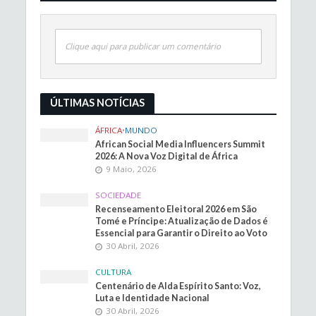
Clique aqui para publicar um comentário
ÚLTIMAS NOTÍCIAS
ÁFRICA
•
MUNDO
African Social Media Influencers Summit
2026: A Nova Voz Digital de África
9 Maio, 2026
SOCIEDADE
Recenseamento Eleitoral 2026 em São
Tomé e Príncipe: Atualização de Dados é
Essencial para Garantir o Direito ao Voto
30 Abril, 2026
CULTURA
Centenário de Alda Espírito Santo: Voz,
Luta e Identidade Nacional
30 Abril, 2026