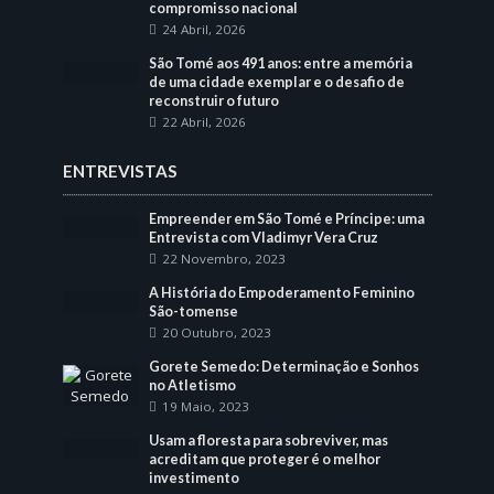
compromisso nacional
24 Abril, 2026
São Tomé aos 491 anos: entre a memória
de uma cidade exemplar e o desafio de
reconstruir o futuro
22 Abril, 2026
ENTREVISTAS
Empreender em São Tomé e Príncipe: uma
Entrevista com Vladimyr Vera Cruz
22 Novembro, 2023
A História do Empoderamento Feminino
São-tomense
20 Outubro, 2023
Gorete Semedo: Determinação e Sonhos
no Atletismo
19 Maio, 2023
Usam a floresta para sobreviver, mas
acreditam que proteger é o melhor
investimento