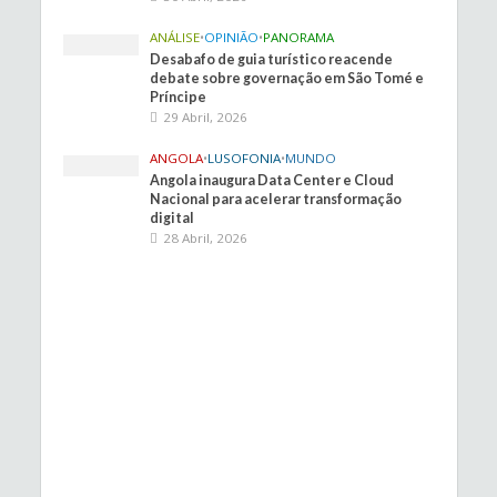
ANÁLISE
•
OPINIÃO
•
PANORAMA
Desabafo de guia turístico reacende
debate sobre governação em São Tomé e
Príncipe
29 Abril, 2026
ANGOLA
•
LUSOFONIA
•
MUNDO
Angola inaugura Data Center e Cloud
Nacional para acelerar transformação
digital
28 Abril, 2026