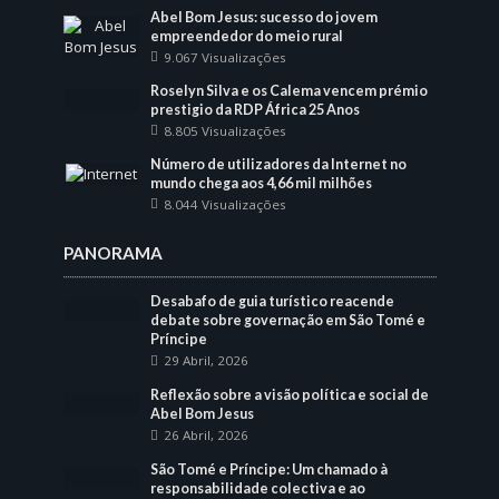
Abel Bom Jesus: sucesso do jovem
empreendedor do meio rural
9.067 Visualizações
Roselyn Silva e os Calema vencem prémio
prestigio da RDP África 25 Anos
8.805 Visualizações
Número de utilizadores da Internet no
mundo chega aos 4,66 mil milhões
8.044 Visualizações
PANORAMA
Desabafo de guia turístico reacende
debate sobre governação em São Tomé e
Príncipe
29 Abril, 2026
Reflexão sobre a visão política e social de
Abel Bom Jesus
26 Abril, 2026
São Tomé e Príncipe: Um chamado à
responsabilidade colectiva e ao