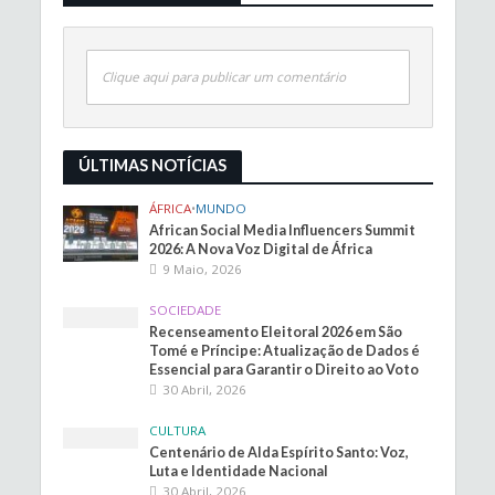
Clique aqui para publicar um comentário
ÚLTIMAS NOTÍCIAS
ÁFRICA
•
MUNDO
African Social Media Influencers Summit
2026: A Nova Voz Digital de África
9 Maio, 2026
SOCIEDADE
Recenseamento Eleitoral 2026 em São
Tomé e Príncipe: Atualização de Dados é
Essencial para Garantir o Direito ao Voto
30 Abril, 2026
CULTURA
Centenário de Alda Espírito Santo: Voz,
Luta e Identidade Nacional
30 Abril, 2026