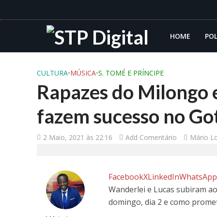
HOME
POL
CULTURA
•
MÚSICA
•
S. TOMÉ E PRÍNCIPE
Rapazes do Milongo 
fazem sucesso no Got
2 Maio, 2021 às 22:16
Add Comentário
Mário L
Facebook
X
LinkedIn
WhatsAp
Wanderlei e Lucas subiram ao
domingo, dia 2 e como prome