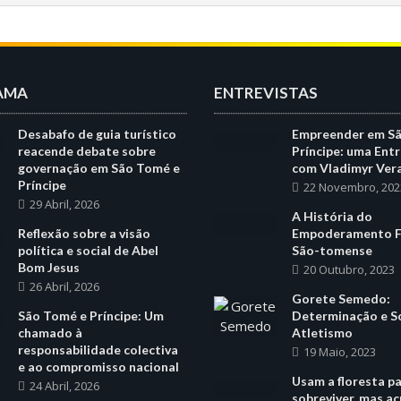
AMA
ENTREVISTAS
Desabafo de guia turístico
Empreender em S
reacende debate sobre
Príncipe: uma Entr
governação em São Tomé e
com Vladimyr Ver
Príncipe
22 Novembro, 202
29 Abril, 2026
A História do
Reflexão sobre a visão
Empoderamento F
política e social de Abel
São-tomense
Bom Jesus
20 Outubro, 2023
26 Abril, 2026
Gorete Semedo:
São Tomé e Príncipe: Um
Determinação e S
chamado à
Atletismo
responsabilidade colectiva
19 Maio, 2023
e ao compromisso nacional
Usam a floresta p
24 Abril, 2026
sobreviver, mas a