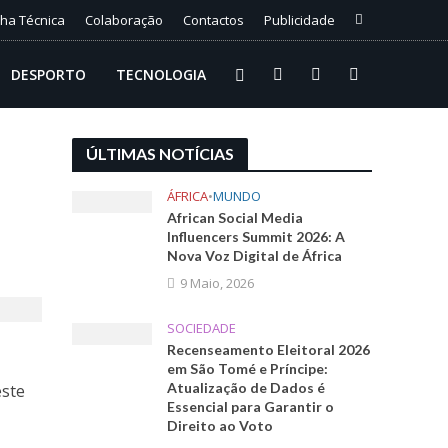
cha Técnica
Colaboração
Contactos
Publicidade
DESPORTO
TECNOLOGIA
ÚLTIMAS NOTÍCIAS
ÁFRICA
•
MUNDO
African Social Media
Influencers Summit 2026: A
Nova Voz Digital de África
9 Maio, 2026
SOCIEDADE
Recenseamento Eleitoral 2026
em São Tomé e Príncipe:
Atualização de Dados é
este
Essencial para Garantir o
Direito ao Voto