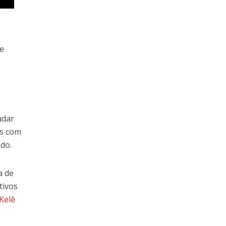
se
udar
as com
ndo.
a de
tivos
Kelê