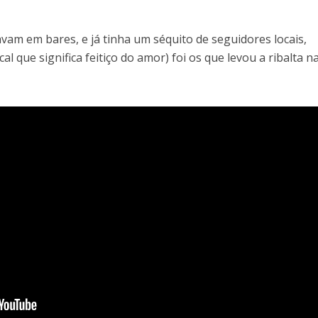
vam em bares, e já tinha um séquito de seguidores locais,
al que significa feitiço do amor) foi os que levou a ribalta n