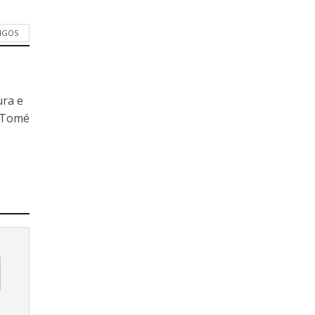
IGOS
ura e
o Tomé