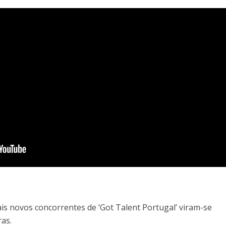
is novos concorrentes de ‘Got Talent Portugal’ viram-se
ras.