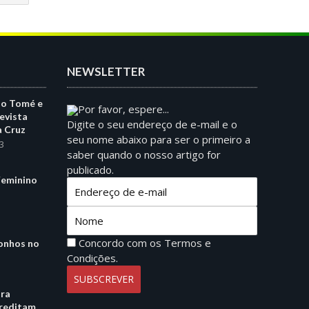
NEWSLETTER
ão Tomé e
Por favor, espere...
evista
Digite o seu endereço de e-mail e o
a Cruz
seu nome abaixo para ser o primeiro a
3
saber quando o nosso artigo for
publicado.
eminino
Concordo com os
Termos e
onhos no
Condições.
ara
creditam