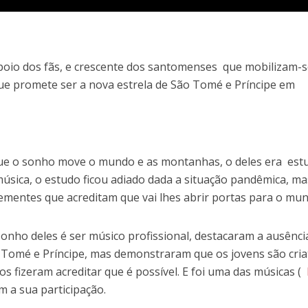
 apoio dos fãs, e crescente dos santomenses que mobilizam-
ue promete ser a nova estrela de São Tomé e Príncipe em
que o sonho move o mundo e as montanhas, o deles era est
música, o estudo ficou adiado dada a situação pandêmica, m
ementes que acreditam que vai lhes abrir portas para o mu
onho deles é ser músico profissional, destacaram a ausênci
Tomé e Príncipe, mas demonstraram que os jovens são cria
os fizeram acreditar que é possível. E foi uma das músicas (
m a sua participação.