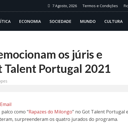
7 Agosto, 2026
Termos e Condições
Fi
ÍTICA
ECONOMIA
SOCIEDADE
MUNDO
CULTURA
emocionam os júris e
 Talent Portugal 2021
opes
p
Email
 palco como “
Rapazes do Milongo
” no Got Talent Portugal 
teram, surpreenderam os quatro jurados do programa.