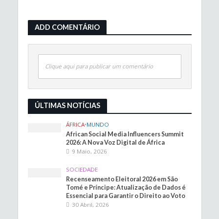
ADD COMENTÁRIO
Clique aqui para publicar um comentário
ÚLTIMAS NOTÍCIAS
ÁFRICA
•
MUNDO
African Social Media Influencers Summit
2026: A Nova Voz Digital de África
9 Maio, 2026
SOCIEDADE
Recenseamento Eleitoral 2026 em São
Tomé e Príncipe: Atualização de Dados é
Essencial para Garantir o Direito ao Voto
30 Abril, 2026