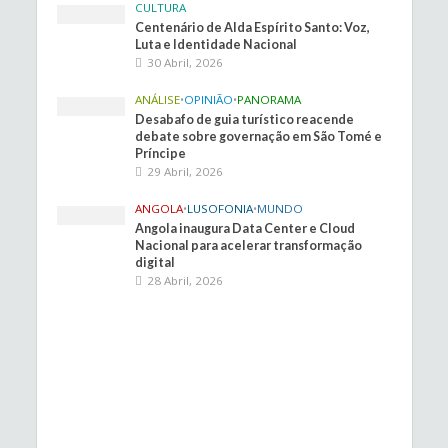
CULTURA
Centenário de Alda Espírito Santo: Voz,
Luta e Identidade Nacional
30 Abril, 2026
ANÁLISE
•
OPINIÃO
•
PANORAMA
Desabafo de guia turístico reacende
debate sobre governação em São Tomé e
Príncipe
29 Abril, 2026
ANGOLA
•
LUSOFONIA
•
MUNDO
Angola inaugura Data Center e Cloud
Nacional para acelerar transformação
digital
28 Abril, 2026