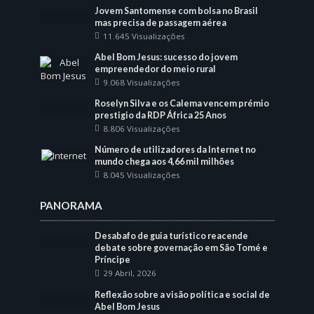
Jovem Santomense com bolsa no Brasil
mas precisa de passagem aérea
11.645 Visualizações
Abel Bom Jesus: sucesso do jovem
empreendedor do meio rural
9.068 Visualizações
Roselyn Silva e os Calema vencem prémio
prestigio da RDP África 25 Anos
8.806 Visualizações
Número de utilizadores da Internet no
mundo chega aos 4,66 mil milhões
8.045 Visualizações
PANORAMA
Desabafo de guia turístico reacende
debate sobre governação em São Tomé e
Príncipe
29 Abril, 2026
Reflexão sobre a visão política e social de
Abel Bom Jesus