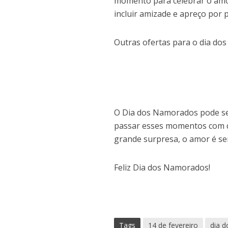
momento para celebrar o amo
incluir amizade e apreço por 
Outras ofertas para o dia do
O Dia dos Namorados pode se
passar esses momentos com q
grande surpresa, o amor é se
Feliz Dia dos Namorados!
Tags
14 de fevereiro
dia 