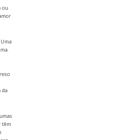
m ou
 amor
. Uma
oma.
preso
m da
gumas
r têm
m