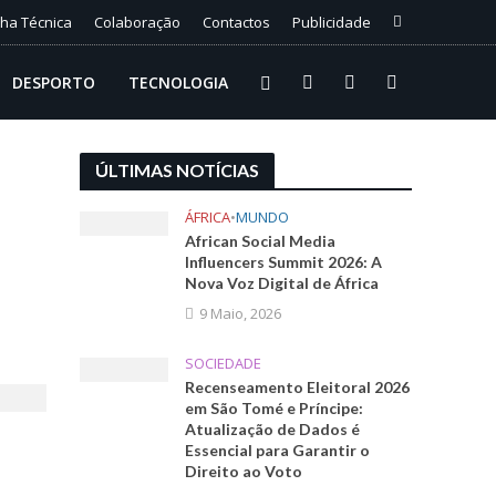
cha Técnica
Colaboração
Contactos
Publicidade
DESPORTO
TECNOLOGIA
ÚLTIMAS NOTÍCIAS
ÁFRICA
•
MUNDO
African Social Media
Influencers Summit 2026: A
Nova Voz Digital de África
9 Maio, 2026
SOCIEDADE
Recenseamento Eleitoral 2026
em São Tomé e Príncipe:
Atualização de Dados é
Essencial para Garantir o
Direito ao Voto