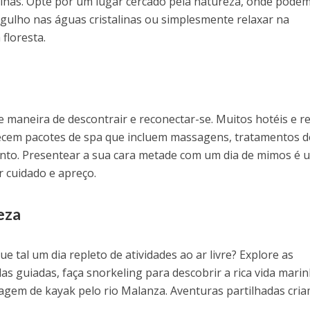
ilhas. Opte por um lugar cercado pela natureza, onde pode
gulho nas águas cristalinas ou simplesmente relaxar na
floresta.
o
 maneira de descontrair e reconectar-se. Muitos hotéis e r
ecem pacotes de spa que incluem massagens, tratamentos d
ento. Presentear a sua cara metade com um dia de mimos é 
 cuidado e apreço.
eza
ue tal um dia repleto de atividades ao ar livre? Explore as
s guiadas, faça snorkeling para descobrir a rica vida mari
gem de kayak pelo rio Malanza. Aventuras partilhadas cri