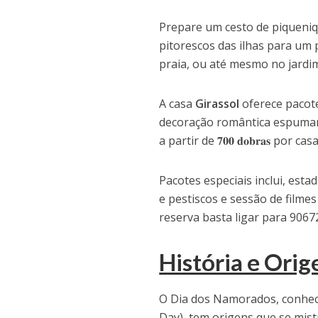
Prepare um cesto de piqueniq
pitorescos das ilhas para um 
praia, ou até mesmo no jardi
A casa
Girassol
oferece pacote
decoração romântica espumant
a partir de 𝟕𝟎𝟎 𝐝𝐨𝐛𝐫𝐚𝐬 por casal, p
Pacotes especiais inclui, est
e pestiscos e sessão de filmes ro
reserva basta ligar para 906
História e Ori
O Dia dos Namorados, conhe
Day), tem origens que se mistu