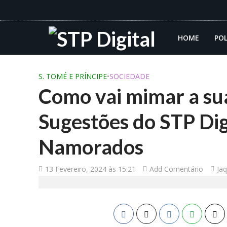
HOME
POL
S. TOMÉ E PRÍNCIPE
•
SOCIEDADE
Como vai mimar a su
Sugestões do STP Digi
Namorados
13 Fevereiro, 2024 às 15:21
Add Comentário
Ja