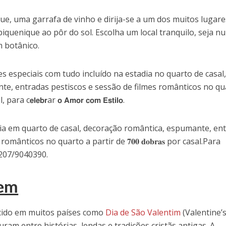
ue, uma garrafa de vinho e dirija-se a um dos muitos lugare
piquenique ao pôr do sol. Escolha um local tranquilo, seja n
m botânico.
s especiais com tudo incluído na estadia no quarto de casal
e, entradas pestiscos e sessão de filmes românticos no qu
ara c𝗲𝗹𝗲𝗯𝗿ar 𝗼 𝗔𝗺𝗼𝗿 𝗰𝗼𝗺 𝗘𝘀𝘁𝗶𝗹𝗼.
adia em quarto de casal, decoração romântica, espumante, en
mânticos no quarto a partir de 𝟕𝟎𝟎 𝐝𝐨𝐛𝐫𝐚𝐬 por casal.Para
7207/9040390.
gem
cido em muitos países como
Dia de São Valentim
(Valentine’
ram entre histórias, lendas e tradições cristãs antigas. A