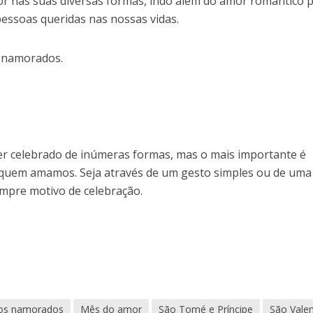
r nas suas diversas formas, indo além do amor romântico 
pessoas queridas nas nossas vidas.
s namorados.
r celebrado de inúmeras formas, mas o mais importante é
uem amamos. Seja através de um gesto simples ou de uma
mpre motivo de celebração.
dos namorados
Mês do amor
São Tomé e Príncipe
São Vale