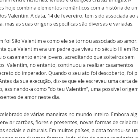
s hoje combina elementos românticos com a história de u
os Valentim. A data, 14 de fevereiro, tem sido associada ao
a, mas as suas origens específicas são diversas e variadas.
em foi São Valentim e como ele se tornou associado ao amor
nta que Valentim era um padre que viveu no século III em R
u o casamento entre jovens, acreditando que solteiros sem
os. Valentim, no entanto, continuou a realizar casamentos
ecreto do imperador. Quando o seu ato foi descoberto, foi 
ntes da sua execução, diz-se que ele escreveu uma carta de
ro, assinando-a como “do teu Valentim”, uma possível orige
resentes de amor neste dia.
celebrado de várias maneiras no mundo inteiro. Embora al
nviar cartões, flores e presentes, novas formas de celebra
as sociais e culturais. Em muitos países, a data tornou-se u