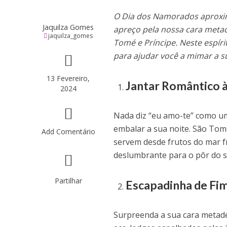
O Dia dos Namorados aproxima
Jaquilza Gomes
apreço pela nossa cara meta
jaquilza_gomes
Tomé e Príncipe. Neste espíri
para ajudar você a mimar a s
13 Fevereiro,
Jantar Romântico 
2024
Nada diz “eu amo-te” como um
embalar a sua noite. São Tom
Add Comentário
servem desde frutos do mar fr
deslumbrante para o pôr do so
Partilhar
Escapadinha de Fi
Surpreenda a sua cara metad