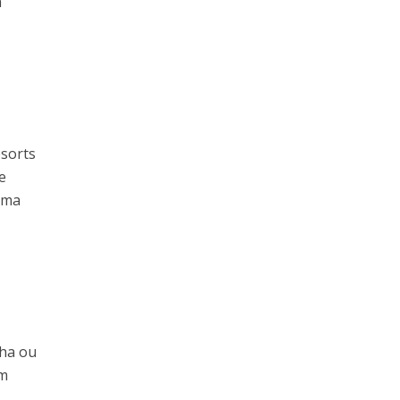
m
esorts
e
uma
nha ou
am