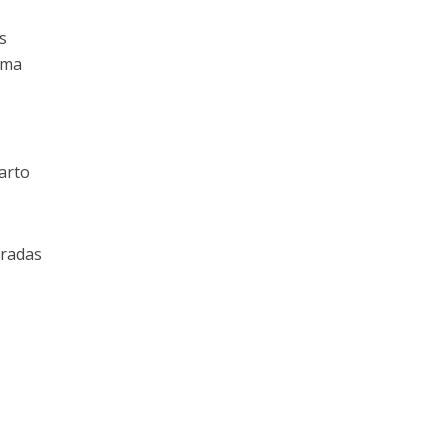
s
uma
,
arto
tradas
s