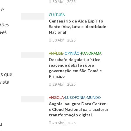
30 Abril, 2026
 e
CULTURA
Centenário de Alda Espírito
stões
Santo: Voz, Luta e Identidade
el.
Nacional
30 Abril, 2026
ANÁLISE
•
OPINIÃO
•
PANORAMA
Desabafo de guia turístico
reacende debate sobre
governação em São Tomé e
os que
Príncipe
vista
29 Abril, 2026
ANGOLA
•
LUSOFONIA
•
MUNDO
Angola inaugura Data Center
e Cloud Nacional para acelerar
transformação digital
28 Abril, 2026
u