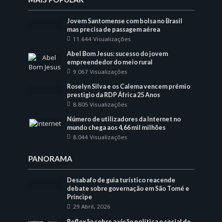
Jovem Santomense com bolsa no Brasil
mas precisa de passagem aérea
11.644 Visualizações
Abel Bom Jesus: sucesso do jovem
empreendedor do meio rural
9.067 Visualizações
Roselyn Silva e os Calema vencem prémio
prestigio da RDP África 25 Anos
8.805 Visualizações
Número de utilizadores da Internet no
mundo chega aos 4,66 mil milhões
8.044 Visualizações
PANORAMA
Desabafo de guia turístico reacende
debate sobre governação em São Tomé e
Príncipe
29 Abril, 2026
Reflexão sobre a visão política e social de