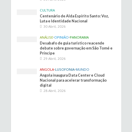
CULTURA
Centenário de Alda Espírito Santo: Voz,
Luta e Identidade Nacional
30 Abril, 2026
ANÁLISE
•
OPINIÃO
•
PANORAMA
Desabafo de guia turístico reacende
debate sobre governação em São Tomé e
Príncipe
29 Abril, 2026
ANGOLA
•
LUSOFONIA
•
MUNDO
Angola inaugura Data Center e Cloud
Nacional para acelerar transformação
digital
28 Abril, 2026