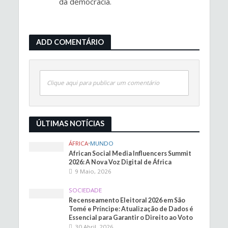
da democracia.
ADD COMENTÁRIO
Clique aqui para publicar um comentário
ÚLTIMAS NOTÍCIAS
ÁFRICA
•
MUNDO
African Social Media Influencers Summit
2026: A Nova Voz Digital de África
9 Maio, 2026
SOCIEDADE
Recenseamento Eleitoral 2026 em São
Tomé e Príncipe: Atualização de Dados é
Essencial para Garantir o Direito ao Voto
30 Abril, 2026