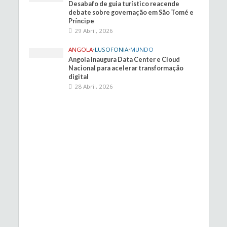
Desabafo de guia turístico reacende
debate sobre governação em São Tomé e
Príncipe
29 Abril, 2026
ANGOLA
•
LUSOFONIA
•
MUNDO
Angola inaugura Data Center e Cloud
Nacional para acelerar transformação
digital
28 Abril, 2026