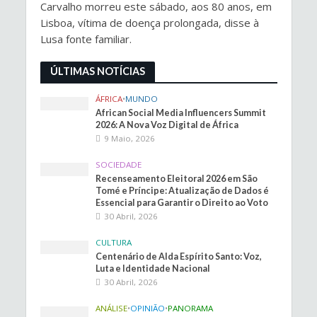
Carvalho morreu este sábado, aos 80 anos, em
Lisboa, vítima de doença prolongada, disse à
Lusa fonte familiar.
ÚLTIMAS NOTÍCIAS
ÁFRICA
•
MUNDO
African Social Media Influencers Summit
2026: A Nova Voz Digital de África
9 Maio, 2026
SOCIEDADE
Recenseamento Eleitoral 2026 em São
Tomé e Príncipe: Atualização de Dados é
Essencial para Garantir o Direito ao Voto
30 Abril, 2026
CULTURA
Centenário de Alda Espírito Santo: Voz,
Luta e Identidade Nacional
30 Abril, 2026
ANÁLISE
•
OPINIÃO
•
PANORAMA