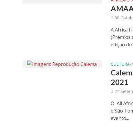
•
AMAA 
30 Outub
A Africa 
(Prémios 
edição do 
CULTURA
•
Calem
2021
24 Setem
O All Afr
e São Tom
evento...