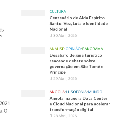
s
CULTURA
Centenário de Alda Espírito
Santo: Voz, Luta e Identidade
ds
Nacional
30 Abril, 2026
7ª
ANÁLISE
•
OPINIÃO
•
PANORAMA
Desabafo de guia turístico
reacende debate sobre
governação em São Tomé e
Príncipe
29 Abril, 2026
ANGOLA
•
LUSOFONIA
•
MUNDO
Angola inaugura Data Center
 2021
e Cloud Nacional para acelerar
transformação digital
a. O
28 Abril, 2026