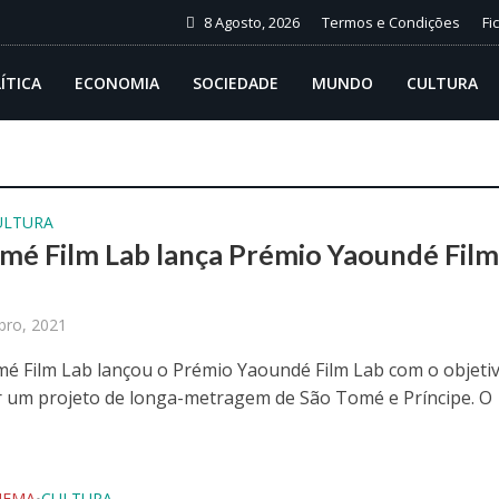
8 Agosto, 2026
Termos e Condições
Fi
ÍTICA
ECONOMIA
SOCIEDADE
MUNDO
CULTURA
ULTURA
mé Film Lab lança Prémio Yaoundé Fil
ro, 2021
mé Film Lab lançou o Prémio Yaoundé Film Lab com o objeti
r um projeto de longa-metragem de São Tomé e Príncipe. O
NEMA
CULTURA