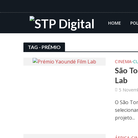
HOME
POL
TAG - PRÉMIO
CINEMA
C
•
São To
Lab
5 Novemb
O São To
seleciona
projeto...
ÁFRICA
CI