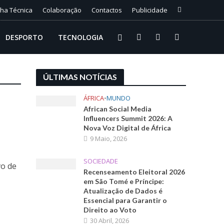
cha Técnica
Colaboração
Contactos
Publicidade
DESPORTO
TECNOLOGIA
ÚLTIMAS NOTÍCIAS
ÁFRICA
•
MUNDO
African Social Media
m
Influencers Summit 2026: A
Nova Voz Digital de África
9 Maio, 2026
SOCIEDADE
vo de
Recenseamento Eleitoral 2026
em São Tomé e Príncipe:
Atualização de Dados é
Essencial para Garantir o
Direito ao Voto
30 Abril, 2026