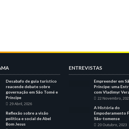
AMA
ENTREVISTAS
Desabafo de guia turístico
Empreender em S
reacende debate sobre
Príncipe: uma Entr
governação em São Tomé e
com Vladimyr Ver
Príncipe
22 Novembro, 202
29 Abril, 2026
A História do
Reflexão sobre a visão
Empoderamento F
política e social de Abel
São-tomense
Bom Jesus
20 Outubro, 2023