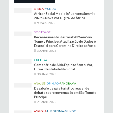
ÁFRICA
•
MUNDO
African Social Media Influencers Summit
2026: A Nova Voz Digital de África
9 Maio, 2026
SOCIEDADE
Recenseamento Eleitoral 2026 em São
Tomé e Príncipe: Atualização de Dados é
Essencial para Garantir o Direito ao Voto
30 Abril, 2026
CULTURA
Centenário de Alda Espírito Santo: Voz,
Luta e Identidade Nacional
30 Abril, 2026
ANÁLISE
•
OPINIÃO
•
PANORAMA
Desabafo de guia turístico reacende
debate sobre governação em São Tomé e
Príncipe
29 Abril, 2026
ANGOLA
•
LUSOFONIA
•
MUNDO