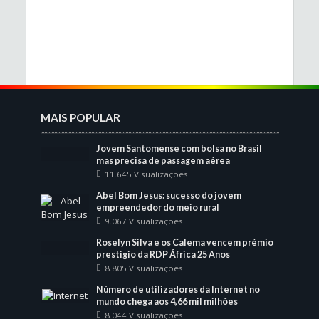
MAIS POPULAR
Jovem Santomense com bolsa no Brasil
mas precisa de passagem aérea
11.645 Visualizações
Abel Bom Jesus: sucesso do jovem
empreendedor do meio rural
9.067 Visualizações
Roselyn Silva e os Calema vencem prémio
prestigio da RDP África 25 Anos
8.805 Visualizações
Número de utilizadores da Internet no
mundo chega aos 4,66 mil milhões
8.044 Visualizações