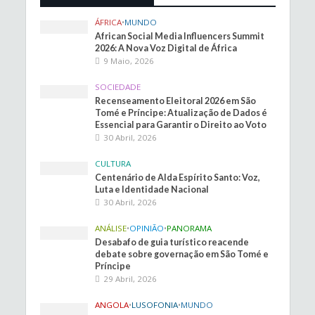
ÁFRICA
•
MUNDO
African Social Media Influencers Summit
2026: A Nova Voz Digital de África
9 Maio, 2026
SOCIEDADE
Recenseamento Eleitoral 2026 em São
Tomé e Príncipe: Atualização de Dados é
Essencial para Garantir o Direito ao Voto
30 Abril, 2026
CULTURA
Centenário de Alda Espírito Santo: Voz,
Luta e Identidade Nacional
30 Abril, 2026
ANÁLISE
•
OPINIÃO
•
PANORAMA
Desabafo de guia turístico reacende
debate sobre governação em São Tomé e
Príncipe
29 Abril, 2026
ANGOLA
•
LUSOFONIA
•
MUNDO