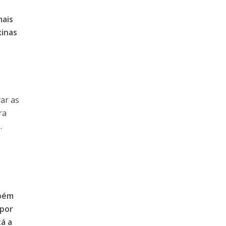
mais
xinas
var as
ra
.
mbém
 por
tá a