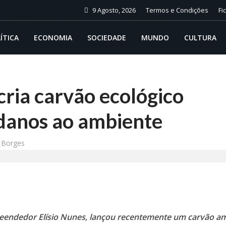
9 Agosto, 2026
Termos e Condições
Fi
ÍTICA
ECONOMIA
SOCIEDADE
MUNDO
CULTURA
ria carvão ecológico
 danos ao ambiente
 Borges
endedor Elísio Nunes, lançou recentemente um carvão a