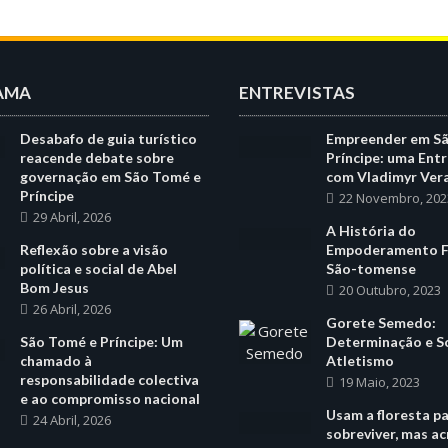
AMA
ENTREVISTAS
Desabafo de guia turístico
Empreender em S
reacende debate sobre
Príncipe: uma Entr
governação em São Tomé e
com Vladimyr Ver
Príncipe
22 Novembro, 202
29 Abril, 2026
A História do
Reflexão sobre a visão
Empoderamento F
política e social de Abel
São-tomense
Bom Jesus
20 Outubro, 2023
26 Abril, 2026
Gorete Semedo:
São Tomé e Príncipe: Um
Determinação e S
chamado à
Atletismo
responsabilidade colectiva
19 Maio, 2023
e ao compromisso nacional
Usam a floresta p
24 Abril, 2026
sobreviver, mas a