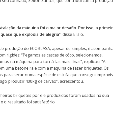
seu cunhado, Selton Santos, que contribui com a produção
stalação da máquina foi o maior desafio. Por isso, a primei
 quase que explodia de alegria”
, disse Elísio.
de produção do ECOBLÁSA, apesar de simples, é acompanh
om rigidez: “Pegamos as cascas de côco, selecionamos,
mos na máquina para torná-las mais finas”, explicou. “A
 com uma betoneira e com a máquina de fazer briquetes. Os
os para secar numa espécie de estufa que consegui improvis
sigo produzir 400kg de carvão”, acrescentou.
rimeiros briquetes por ele produzidos foram usados na sua
 e o resultado foi satisfatório.