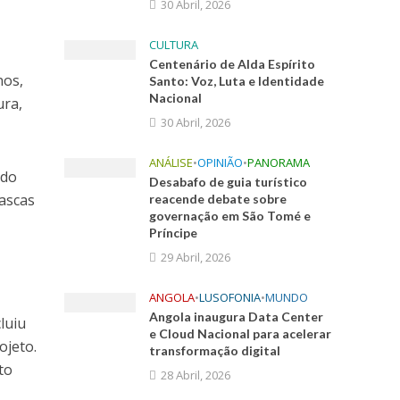
30 Abril, 2026
CULTURA
Centenário de Alda Espírito
nos,
Santo: Voz, Luta e Identidade
Nacional
ura,
30 Abril, 2026
ANÁLISE
•
OPINIÃO
•
PANORAMA
ndo
Desabafo de guia turístico
cascas
reacende debate sobre
governação em São Tomé e
Príncipe
29 Abril, 2026
ANGOLA
•
LUSOFONIA
•
MUNDO
Angola inaugura Data Center
luiu
e Cloud Nacional para acelerar
ojeto.
transformação digital
to
28 Abril, 2026