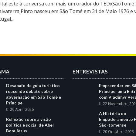
ital este à conversa com mais um orador do TEDxSãoTomé 
Salvaterra Pinto nasceu em São Tomé em 31 de Maio 1976 e v
ugal...
AMA
ENTREVISTAS
Desabafo de guia turístico
Empreender em S
reacende debate sobre
Príncipe: uma Entr
governação em São Tomé e
com Vladimyr Ver
Príncipe
22 Novembro, 202
29 Abril, 2026
A História do
Reflexão sobre a visão
Empoderamento F
política e social de Abel
São-tomense
Bom Jesus
20 Outubro, 2023