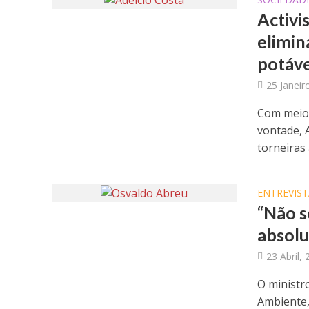
Activi
elimin
potáve
25 Janeir
Com meios
vontade, 
torneiras 
ENTREVIST
“Não s
absolu
23 Abril,
O ministr
Ambiente,