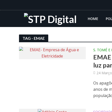
HOME
POL
TAG - EMAE
S. TOMÉ E
EMAE 
luz pa
24 Março
Os apagõe
anos de m
população.
SOCIEDAD