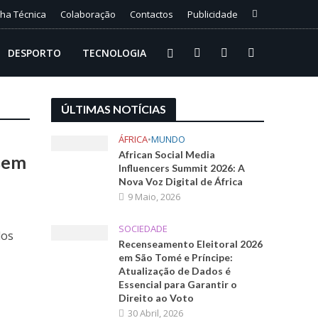
cha Técnica
Colaboração
Contactos
Publicidade
DESPORTO
TECNOLOGIA
ÚLTIMAS NOTÍCIAS
ÁFRICA
•
MUNDO
African Social Media
sem
Influencers Summit 2026: A
Nova Voz Digital de África
9 Maio, 2026
SOCIEDADE
dos
Recenseamento Eleitoral 2026
em São Tomé e Príncipe:
Atualização de Dados é
Essencial para Garantir o
Direito ao Voto
30 Abril, 2026