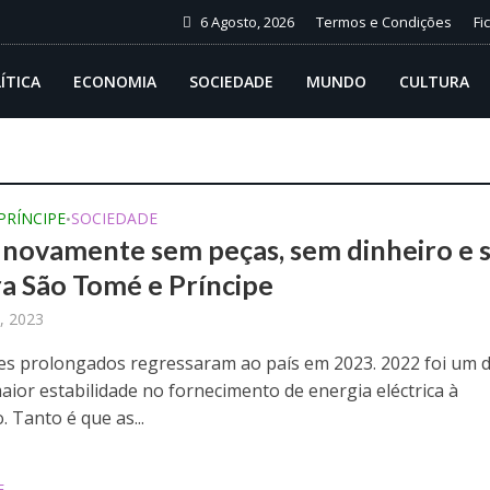
6 Agosto, 2026
Termos e Condições
Fi
ÍTICA
ECONOMIA
SOCIEDADE
MUNDO
CULTURA
 PRÍNCIPE
SOCIEDADE
•
novamente sem peças, sem dinheiro e 
ra São Tomé e Príncipe
, 2023
s prolongados regressaram ao país em 2023. 2022 foi um 
aior estabilidade no fornecimento de energia eléctrica à
 Tanto é que as...
E