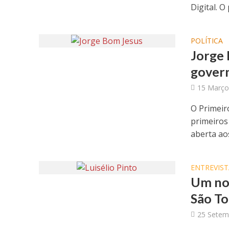
Digital. O
POLÍTICA
Jorge 
gover
15 Março
O Primeiro
primeiros
aberta aos
ENTREVIST
Um nov
São To
25 Setem