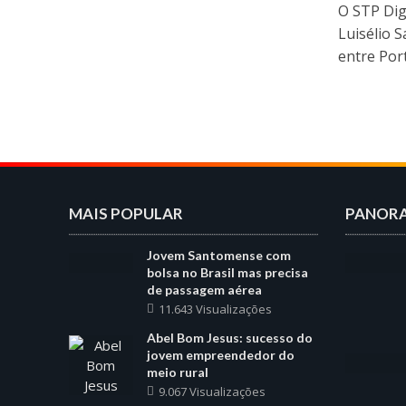
O STP Dig
Luisélio 
entre Port
MAIS POPULAR
PANOR
Jovem Santomense com
bolsa no Brasil mas precisa
de passagem aérea
11.643 Visualizações
Abel Bom Jesus: sucesso do
jovem empreendedor do
meio rural
9.067 Visualizações