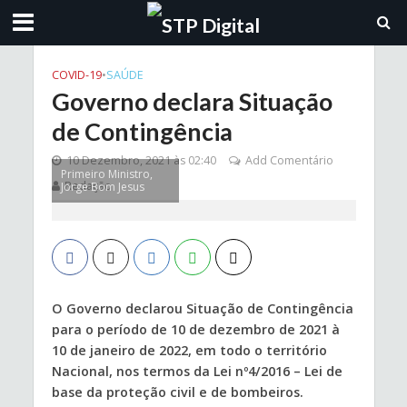
COVID-19
•
SAÚDE
Governo declara Situação
de Contingência
10 Dezembro, 2021 às 02:40
Add Comentário
Primeiro Ministro,
Redação
Jorge Bom Jesus
O Governo declarou Situação de Contingência
para o período de 10 de dezembro de 2021 à
10 de janeiro de 2022, em todo o território
Nacional, nos termos da Lei nº4/2016 – Lei de
base da proteção civil e de bombeiros.