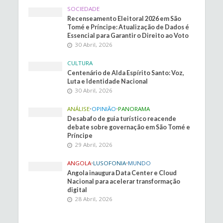
SOCIEDADE
Recenseamento Eleitoral 2026 em São
Tomé e Príncipe: Atualização de Dados é
Essencial para Garantir o Direito ao Voto
30 Abril, 2026
CULTURA
Centenário de Alda Espírito Santo: Voz,
Luta e Identidade Nacional
30 Abril, 2026
ANÁLISE
•
OPINIÃO
•
PANORAMA
Desabafo de guia turístico reacende
debate sobre governação em São Tomé e
Príncipe
29 Abril, 2026
ANGOLA
•
LUSOFONIA
•
MUNDO
Angola inaugura Data Center e Cloud
Nacional para acelerar transformação
digital
28 Abril, 2026