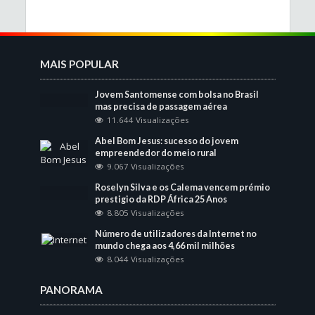
MAIS POPULAR
Jovem Santomense com bolsa no Brasil
mas precisa de passagem aérea
11.644 Visualizações
Abel Bom Jesus: sucesso do jovem
empreendedor do meio rural
9.067 Visualizações
Roselyn Silva e os Calema vencem prémio
prestigio da RDP África 25 Anos
8.805 Visualizações
Número de utilizadores da Internet no
mundo chega aos 4,66 mil milhões
8.044 Visualizações
PANORAMA