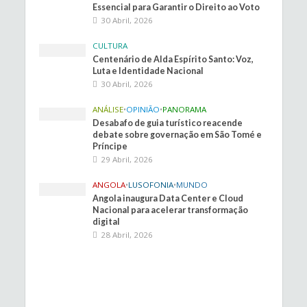
Essencial para Garantir o Direito ao Voto
30 Abril, 2026
CULTURA
Centenário de Alda Espírito Santo: Voz,
Luta e Identidade Nacional
30 Abril, 2026
ANÁLISE
•
OPINIÃO
•
PANORAMA
Desabafo de guia turístico reacende
debate sobre governação em São Tomé e
Príncipe
29 Abril, 2026
ANGOLA
•
LUSOFONIA
•
MUNDO
Angola inaugura Data Center e Cloud
Nacional para acelerar transformação
digital
28 Abril, 2026