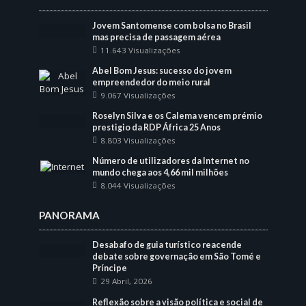
Jovem Santomense com bolsa no Brasil
mas precisa de passagem aérea
11.643 Visualizações
Abel Bom Jesus: sucesso do jovem
empreendedor do meio rural
9.067 Visualizações
Roselyn Silva e os Calema vencem prémio
prestigio da RDP África 25 Anos
8.803 Visualizações
Número de utilizadores da Internet no
mundo chega aos 4,66 mil milhões
8.044 Visualizações
PANORAMA
Desabafo de guia turístico reacende
debate sobre governação em São Tomé e
Príncipe
29 Abril, 2026
Reflexão sobre a visão política e social de