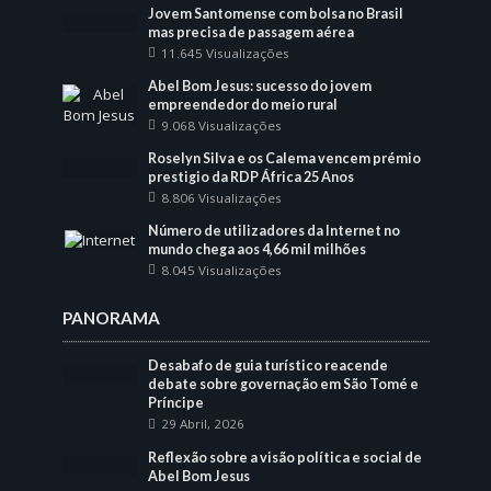
Jovem Santomense com bolsa no Brasil
mas precisa de passagem aérea
11.645 Visualizações
Abel Bom Jesus: sucesso do jovem
empreendedor do meio rural
9.068 Visualizações
Roselyn Silva e os Calema vencem prémio
prestigio da RDP África 25 Anos
8.806 Visualizações
Número de utilizadores da Internet no
mundo chega aos 4,66 mil milhões
8.045 Visualizações
PANORAMA
Desabafo de guia turístico reacende
debate sobre governação em São Tomé e
Príncipe
29 Abril, 2026
Reflexão sobre a visão política e social de
Abel Bom Jesus