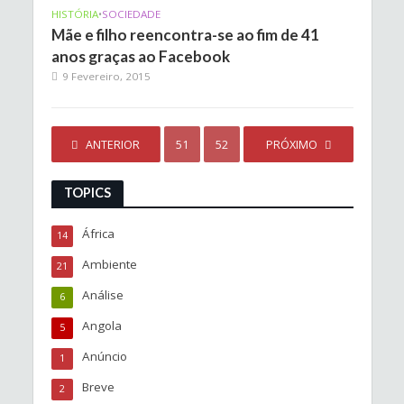
HISTÓRIA
•
SOCIEDADE
Mãe e filho reencontra-se ao fim de 41
anos graças ao Facebook
9 Fevereiro, 2015
ANTERIOR
1
…
51
52
53
PRÓXIMO
54
TOPICS
África
14
Ambiente
21
Análise
6
Angola
5
Anúncio
1
Breve
2