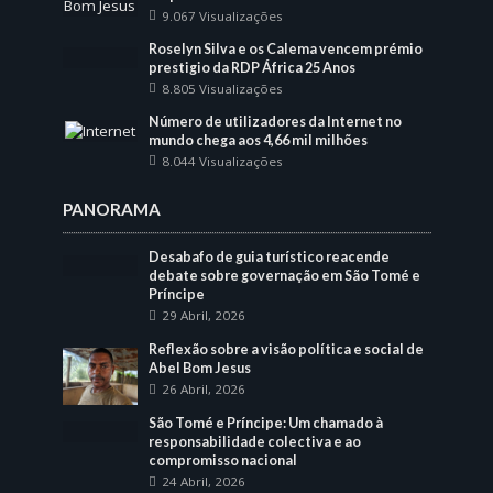
9.067 Visualizações
Roselyn Silva e os Calema vencem prémio
prestigio da RDP África 25 Anos
8.805 Visualizações
Número de utilizadores da Internet no
mundo chega aos 4,66 mil milhões
8.044 Visualizações
PANORAMA
Desabafo de guia turístico reacende
debate sobre governação em São Tomé e
Príncipe
29 Abril, 2026
Reflexão sobre a visão política e social de
Abel Bom Jesus
26 Abril, 2026
São Tomé e Príncipe: Um chamado à
responsabilidade colectiva e ao
compromisso nacional
24 Abril, 2026