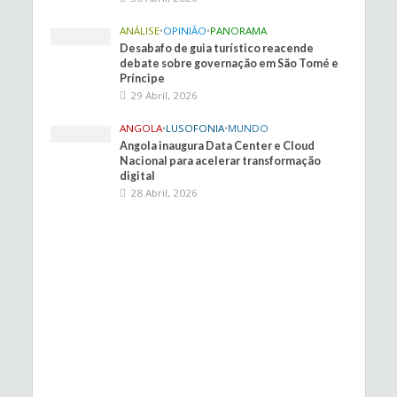
ANÁLISE
•
OPINIÃO
•
PANORAMA
Desabafo de guia turístico reacende
debate sobre governação em São Tomé e
Príncipe
29 Abril, 2026
ANGOLA
•
LUSOFONIA
•
MUNDO
Angola inaugura Data Center e Cloud
Nacional para acelerar transformação
digital
28 Abril, 2026