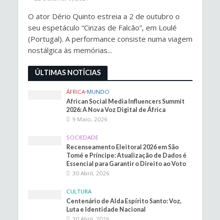
O ator Dério Quinto estreia a 2 de outubro o
seu espetáculo “Cinzas de Falcão”, em Loulé
(Portugal). A performance consiste numa viagem
nostálgica às memórias...
ÚLTIMAS NOTÍCIAS
ÁFRICA
•
MUNDO
African Social Media Influencers Summit
2026: A Nova Voz Digital de África
9 Maio, 2026
SOCIEDADE
Recenseamento Eleitoral 2026 em São
Tomé e Príncipe: Atualização de Dados é
Essencial para Garantir o Direito ao Voto
30 Abril, 2026
CULTURA
Centenário de Alda Espírito Santo: Voz,
Luta e Identidade Nacional
30 Abril, 2026